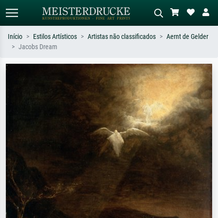
Início
Estilos Artísticos
Artistas não classificados
Aernt de Gelder
Jacobs Dream
Pesquisa padrão
Pesquisa de imagens IA
Pesquise por artista, título ou estilo –
Descreva a cena – ex: prado verde,
ex: Monet, Noite Estrelada,
abstrato com muito vermelho, pintura
impressionismo, onda de Hokusai, nu.
a óleo escura, nu em pé ao lado de
uma árvore.