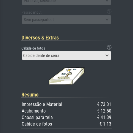
Por favor, selecione
Passepartout
Sem passepartout
Diversos & Extras
Cabide de fotos
Cabide dente de serra
Resumo
Impressão e Material
€ 73.31
Acabamento
€ 12.50
Chassi para tela
€ 41.39
Cabide de fotos
€ 1.13