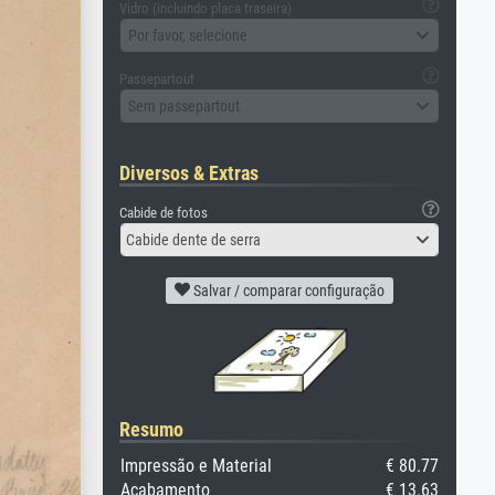
Vidro (incluindo placa traseira)
Por favor, selecione
Passepartout
Sem passepartout
Diversos & Extras
Cabide de fotos
Cabide dente de serra
Salvar / comparar configuração
Resumo
Impressão e Material
€ 80.77
Acabamento
€ 13.63