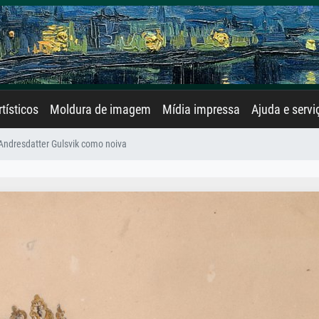
rtísticos
Moldura de imagem
Mídia impressa
Ajuda e servi
Andresdatter Gulsvik como noiva