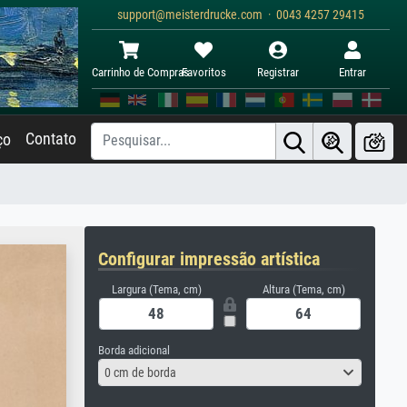
support@meisterdrucke.com · 0043 4257 29415
Carrinho de Compras
Favoritos
Registrar
Entrar
Contato
ço
Configurar impressão artística
Largura (Tema, cm)
Altura (Tema, cm)
Borda adicional
0 cm de borda