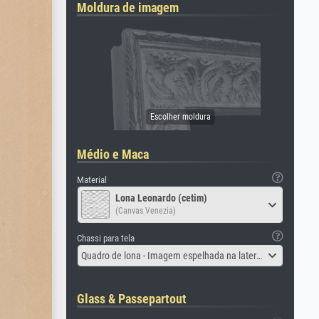
Moldura de imagem
Médio e Maca
Material
Lona Leonardo (cetim)
(Canvas Venezia)
Chassi para tela
Quadro de lona - Imagem espelhada na lateral
Glass & Passepartout