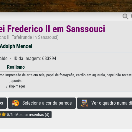
i Frederico II em Sanssouci
chs II. Tafelrunde in Sanssouci)
Adolph Menzel
lde · ID da imagem: 683294
Realismo
o impressão de arte em tela, papel de fotografia, cartão em aguarela, papel não revest
japonês.
/ akg-images
os
Selecione a cor da parede
Ver o quadro numa di
5/5 · Mostrar resenhas (4)