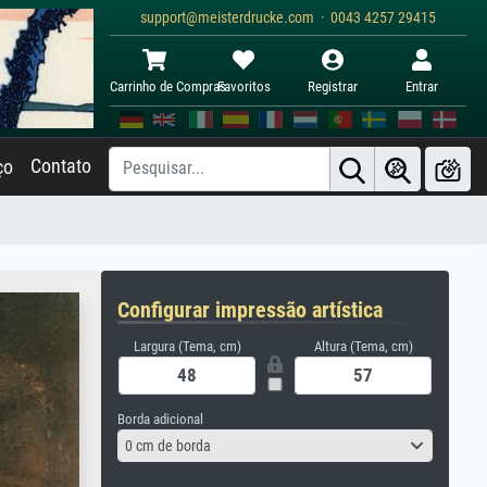
support@meisterdrucke.com · 0043 4257 29415
Carrinho de Compras
Favoritos
Registrar
Entrar
Contato
ço
Configurar impressão artística
Largura (Tema, cm)
Altura (Tema, cm)
Borda adicional
0 cm de borda