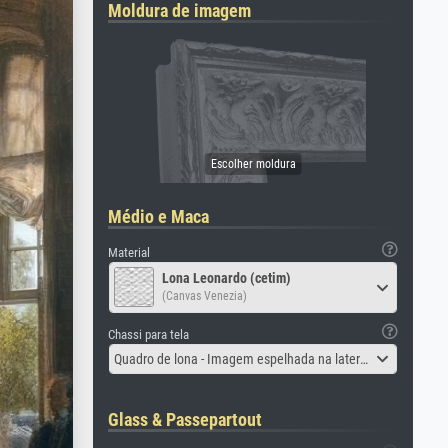
Moldura de imagem
Médio e Maca
Material
Lona Leonardo (cetim)
(Canvas Venezia)
Chassi para tela
Quadro de lona - Imagem espelhada na lateral
Glass & Passepartout