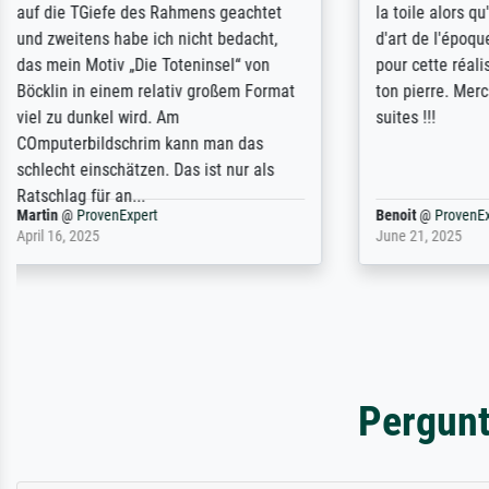
angegebenen Lieferanschrift (sollte
were easy, 
eine Überraschung für die normannische
the item it
Ehefrau sein zum Hochzeits- gleichzeitig
am based i
auch Geburtstag sein) doch nach zu
searching f
Hause zugestellt wurde.
impressed 
quality.
Jürgen
@
ProvenExpert
SJL
@
Prove
April 22, 2026
December 2,
Pergunt