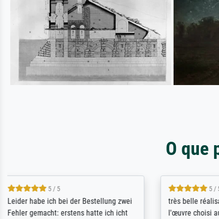
O que 
5 / 5
Die Zufriedenheit ist auch nicht dadurch
Excellent 
getrübt, dass das Bild entgegen einer
selection,