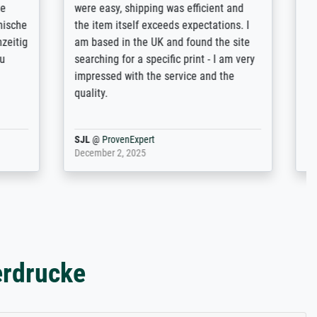
n the best
wurde sehr gut durch die einzelnen
ed by the
Bestellkriterien geführt, verständliche
st
Erklärungen, z.B. mit Bilddarstellungen,
 from, and
werde auf jeden Fall meine guten
 also with
Erfahrungen weitergeben.
t in that
ded!
Anonym
@
ProvenExpert
May 13, 2026
erdrucke