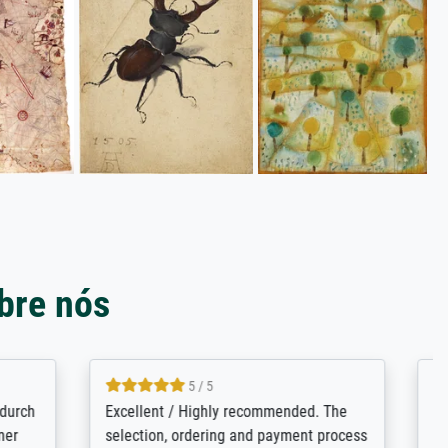
bre nós
5 / 5
rives to
eine große Auswahl an Bildern und
d provides
deren Reproduktionsmöglichkeiten;