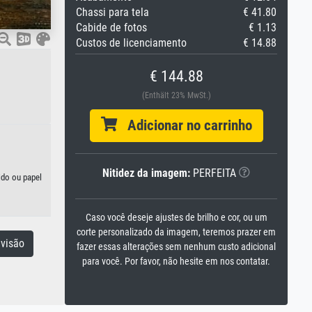
Chassi para tela
€ 41.80
Cabide de fotos
€ 1.13
Custos de licenciamento
€ 14.88
€ 144.88
(Enthält 23% MwSt.)
Adicionar no carrinho
Nitidez da imagem:
PERFEITA
ido ou papel
Caso você deseje ajustes de brilho e cor, ou um
corte personalizado da imagem, teremos prazer em
visão
fazer essas alterações sem nenhum custo adicional
para você. Por favor, não hesite em nos contatar.