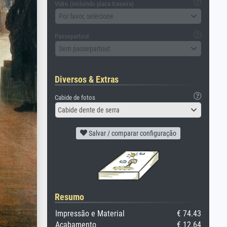
Vidro (incluindo placa traseira)
Por favor, selecione
Passepartout
Sem passepartout
Diversos & Extras
Cabide de fotos
Cabide dente de serra
Salvar / comparar configuração
Resumo
Impressão e Material
€ 74.43
Acabamento
€ 12.64