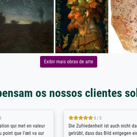
Exibir mais obras de arte
pensam os nossos clientes so
5 / 5
5 / 5
/ Highly recommended. The
The team at Meisterdrucke st
 ordering and payment process
meet its clients demands, an