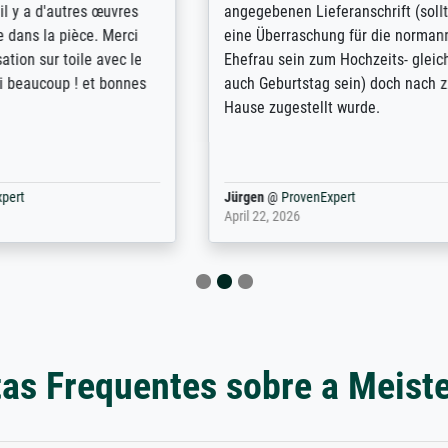
shipping was efficient and
expert advice on how to obtai
self exceeds expectations. I
results for the prints request
n the UK and found the site
client. The company has a va
or a specific print - I am very
repertoire of prints to choose
with the service and the
will provide excellent service
regards to prints which are no
repertoire. Highly recommen
nExpert
Anonym
@
ProvenExpert
 2025
April 22, 2026
as Frequentes sobre a Meist