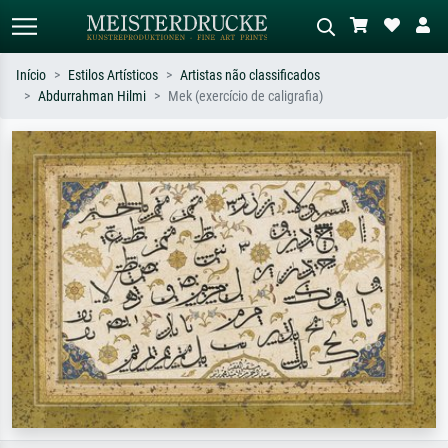
Início
Estilos Artísticos
Artistas não classificados
Abdurrahman Hilmi
Mek (exercício de caligrafia)
Pesquisa padrão
Pesquisa de imagens IA
Pesquise por artista, título ou estilo –
Descreva a cena – ex: prado verde,
ex: Monet, Noite Estrelada,
abstrato com muito vermelho, pintura
impressionismo, onda de Hokusai, nu.
a óleo escura, nu em pé ao lado de
uma árvore.