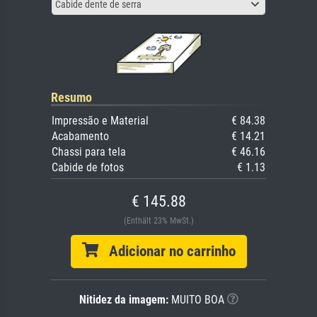
Cabide dente de serra
Resumo
Impressão e Material
€ 84.38
Acabamento
€ 14.21
Chassi para tela
€ 46.16
Cabide de fotos
€ 1.13
€ 145.88
(Enthält 23% MwSt.)
Adicionar no carrinho
Nitidez da imagem:
MUITO BOA