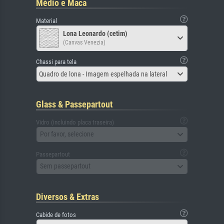
Médio e Maca
Material
Lona Leonardo (cetim)
(Canvas Venezia)
Chassi para tela
Quadro de lona - Imagem espelhada na lateral
Glass & Passepartout
Vidro (incluindo placa traseira)
Por favor, selecione
Passepartout
Sem passepartout
Diversos & Extras
Cabide de fotos