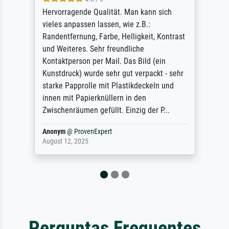
So, I ordered a large print of The
Annunciation by Fra Angelico from a very
large and popular American "art/poster"
site advertising giclee print quality. The
quality for a large print was atrocious. They
refunded me when I sent pictures of the
blurry print vs. a Wikipedia commons
representation. They stated they couldn't
do ...
Anonym
@
ProvenExpert
December 4, 2025
Perguntas Frequentes