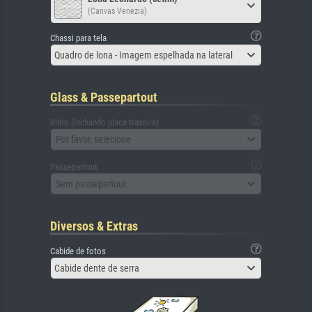
(Canvas Venezia)
Chassi para tela
Quadro de lona - Imagem espelhada na lateral
Glass & Passepartout
Vidro (incluindo placa traseira)
Por favor, selecione
Passepartout
Sem passepartout
Diversos & Extras
Cabide de fotos
Cabide dente de serra