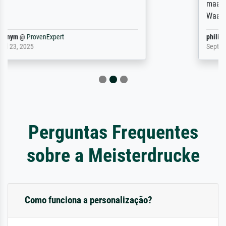
maakt (bvb zoek Ros = ook Rops, Rose etc).
Waarom duidt u ...
philip
@
ProvenExpert
September 23, 2025
Perguntas Frequentes
sobre a Meisterdrucke
Como funciona a personalização?