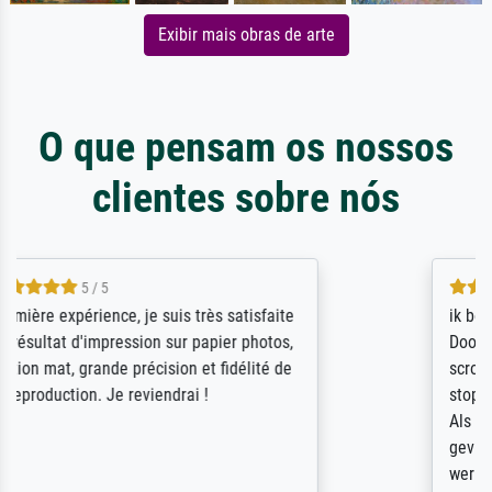
Exibir mais obras de arte
O que pensam os nossos
clientes sobre nós
4.5 / 5
ik beoordeel Meisterdrucke zeer positief.
Door de 69505 beschikbare kunstenaars
scrollen is echter onbegonnen werk (na
stoppen begint het weer van voor af aan).
Als er naar een bepaalde kunstenaar
gevraagd wordt krijg je ook een aantal
werken van andere wat het onoverzichtelijk