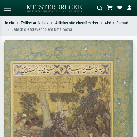
Início
Estilos Artísticos
Artistas não classificados
Abd al-Samad
Jamshid escrevendo em uma rocha
Pesquisa padrão
Pesquisa de imagens IA
Pesquise por artista, título ou estilo –
Descreva a cena – ex: prado verde,
ex: Monet, Noite Estrelada,
abstrato com muito vermelho, pintura
impressionismo, onda de Hokusai, nu.
a óleo escura, nu em pé ao lado de
uma árvore.