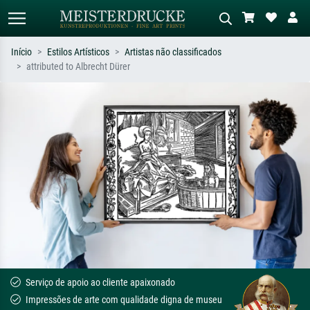
Início
Estilos Artísticos
Artistas não classificados
attributed to Albrecht Dürer
Pesquisa padrão
Pesquisa de imagens IA
Pesquise por artista, título ou estilo –
Descreva a cena – ex: prado verde,
ex: Monet, Noite Estrelada,
abstrato com muito vermelho, pintura
impressionismo, onda de Hokusai, nu.
a óleo escura, nu em pé ao lado de
uma árvore.
Serviço de apoio ao cliente apaixonado
Impressões de arte com qualidade digna de museu