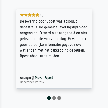
5 / 5
Sehr gute Qualität des Leinwanddrucks und
des Rahmens! Unser Bild wurde sehr
sorgfältig und sicher verpackt, so dass es
unbeschadet bei uns ankam. Es wird nicht
unser letzter Meisterdruck sein. Vielen
Dank!
Reinhold,
@
ProvenExpert
April 22, 2026