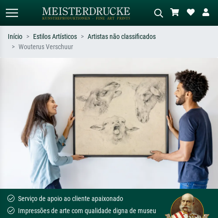
Início
Estilos Artísticos
Artistas não classificados
Wouterus Verschuur
Pesquisa padrão
Pesquisa de imagens IA
Pesquise por artista, título ou estilo –
Descreva a cena – ex: prado verde,
ex: Monet, Noite Estrelada,
abstrato com muito vermelho, pintura
impressionismo, onda de Hokusai, nu.
a óleo escura, nu em pé ao lado de
uma árvore.
Serviço de apoio ao cliente apaixonado
Impressões de arte com qualidade digna de museu