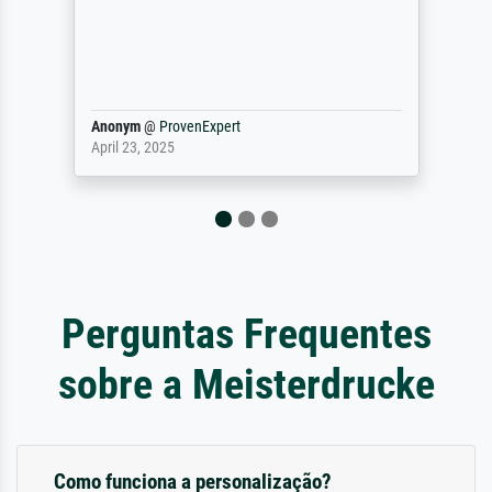
gevraa
werke
maakt
Waarom
nonym
@
ProvenExpert
philip
pril 23, 2025
Septem
Perguntas Frequentes
sobre a Meisterdrucke
Como funciona a personalização?