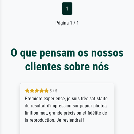
1
Página 1 / 1
O que pensam os nossos
clientes sobre nós
5 / 5
remière expérience, je suis très satisfaite
ik beo
u résultat d'impression sur papier photos,
Door 
inition mat, grande précision et fidélité de
scrol
a reproduction. Je reviendrai !
stoppe
Als e