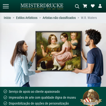
Início
Estilos Artísticos
Artistas não classificados
W.R. Waters
Pesquisa padrão
Pesquisa de imagens IA
Pesquise por artista, título ou estilo –
Descreva a cena – ex: prado verde,
ex: Monet, Noite Estrelada,
abstrato com muito vermelho, pintura
impressionismo, onda de Hokusai, nu.
a óleo escura, nu em pé ao lado de
uma árvore.
Serviço de apoio ao cliente apaixonado
Impressões de arte com qualidade digna de museu
Disponibilização de opções de personalização