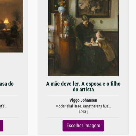
casa do
A mãe deve ler. A esposa e o filho
do artista
Viggo Johansen
t's...
Moder skal læse. Kunstnerens hus...
1893 |
Escolher imagem