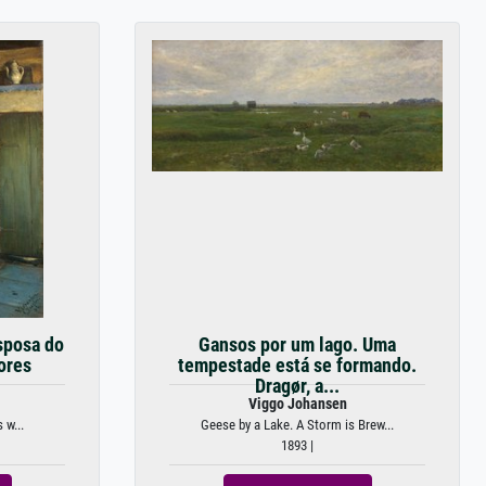
esposa do
Gansos por um lago. Uma
ores
tempestade está se formando.
Dragør, a...
Viggo Johansen
 w...
Geese by a Lake. A Storm is Brew...
1893 |