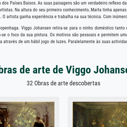
es dos Países Baixos. As suas paisagens são um verdadeiro reflexo d
artistas. Na altura do seu primeiro conhecimento, Marta tinha apen
ro. O artista ganha experiência e trabalha na sua técnica. Com inúme
openhaga. Viggo Johansen retira-se para o ninho doméstico tanto qu
-se o foco da sua pintura. Os motivos são pessoais e permitem uma 
 através de um hábil jogo de luzes. Paralelamente às suas activid
bras de arte de Viggo Johans
32 Obras de arte descobertas