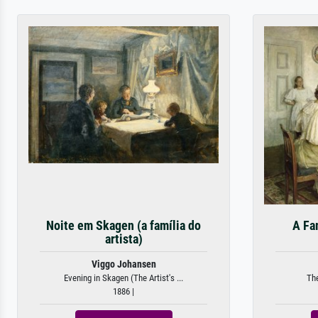
Noite em Skagen (a família do
A Fa
artista)
Viggo Johansen
Evening in Skagen (The Artist's ...
The
1886 |