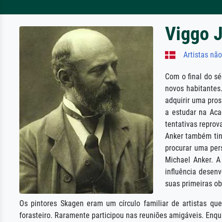
Viggo 
Artistas não
Com o final do s
novos habitante
adquirir uma pros
a estudar na Aca
tentativas repro
Anker também tin
procurar uma pers
Michael Anker. A
influência desen
suas primeiras ob
Os pintores Skagen eram um círculo familiar de artistas qu
forasteiro. Raramente participou nas reuniões amigáveis. Enqu