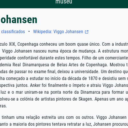
museu
Johansen
 classificados
•
Wikipedia: Viggo Johansen
éculo XIX, Copenhaga conheceu um boom quase único. Com a industr
s. Viggo Johansen nasceu numa época de mudança. A estrutura mon
peridade confortável durante estes tempos. Filho de um comerciante
demia Real Dinamarquesa de Belas Artes de Copenhaga. Mostrou tal
vadas de passar no exame final, deixou a universidade. Um destino 
ha começado a estudar no início da década de 1870 e desistiu sem 
pectiva juntos. Anker foi finalmente o ímpeto e atraiu Viggo Johan
 luz e o mar uniram-se na ponta norte da Dinamarca para formar 
volveu-se a colónia de artistas pintores de Skagen. Apenas um ano 
ras.
e tinham uma relação estreita uns com os outros. Viggo Johansen
anto a maioria dos pintores tentava retratar a luz, Johansen procur