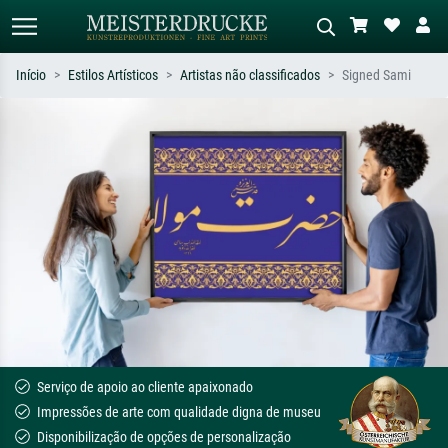
Início
Estilos Artísticos
Artistas não classificados
Signed Sami
Pesquisa padrão
Pesquisa de imagens IA
Pesquise por artista, título ou estilo –
Descreva a cena – ex: prado verde,
ex: Monet, Noite Estrelada,
abstrato com muito vermelho, pintura
impressionismo, onda de Hokusai, nu.
a óleo escura, nu em pé ao lado de
uma árvore.
Serviço de apoio ao cliente apaixonado
Impressões de arte com qualidade digna de museu
Disponibilização de opções de personalização