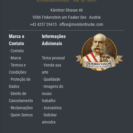
Kärntner Strasse 46
9586 Finkenstein am Faaker See · Austria
+43 4257 29415 · office@meisterdrucke.com
Marca e
Informações
Contato
Adicionais
· Contato
·
· Marca
Tema pessoal
· Termos e
· Venda sua
Condições
arte
· Proteção de
· Qualidade
Dados
· Imagens do
· Direito de
nosso
Cancelamento
trabalho
· Reclamações
· Acessórios
· Quem Somos
· Solicitar
amostra