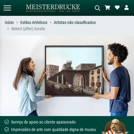
Início
Estilos Artísticos
Artistas não classificados
Robert (after) Ainslie
Pesquisa padrão
Pesquisa de imagens IA
Pesquise por artista, título ou estilo –
Descreva a cena – ex: prado verde,
ex: Monet, Noite Estrelada,
abstrato com muito vermelho, pintura
impressionismo, onda de Hokusai, nu.
a óleo escura, nu em pé ao lado de
uma árvore.
Serviço de apoio ao cliente apaixonado
Impressões de arte com qualidade digna de museu