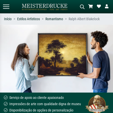
Início
Estilos Artísticos
Romantismo
Ralph Albert Blakelock
Pesquisa padrão
Pesquisa de imagens IA
Pesquise por artista, título ou estilo –
Descreva a cena – ex: prado verde,
ex: Monet, Noite Estrelada,
abstrato com muito vermelho, pintura
impressionismo, onda de Hokusai, nu.
a óleo escura, nu em pé ao lado de
uma árvore.
Serviço de apoio ao cliente apaixonado
Impressões de arte com qualidade digna de museu
Disponibilização de opções de personalização