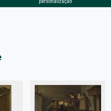
personalização
e