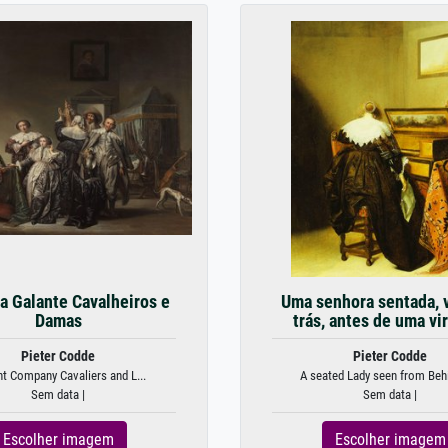
a Galante Cavalheiros e
Uma senhora sentada, v
Damas
trás, antes de uma vir
Pieter Codde
Pieter Codde
nt Company Cavaliers and L...
A seated Lady seen from Behi
Sem data |
Sem data |
Escolher imagem
Escolher imagem