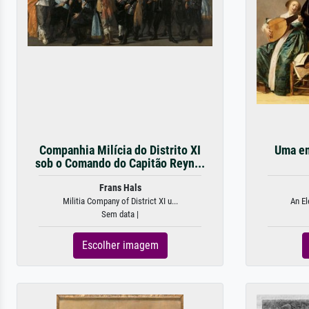
Companhia Milícia do Distrito XI
Uma em
sob o Comando do Capitão Reyn...
Frans Hals
Militia Company of District XI u...
An El
Sem data |
Escolher imagem