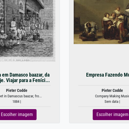
 em Damasco baazar, da
Empresa Fazendo M
je. Viajar para a Feníci...
Pieter Codde
Pieter Codde
eet in Damascus baazar, fro...
Company Making Musi
1884 |
Sem data |
Escolher imagem
Escolher imagem