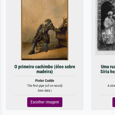
O primeiro cachimbo (óleo sobre
Uma rua
madeira)
Síria ho
Pieter Codde
The first pipe (oil on wood)
A str
Sem data |
Escolher imagem