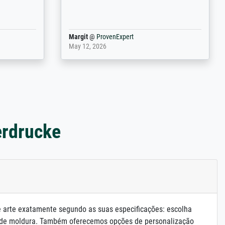
port
Anonym
@
ProvenExpert
March 31, 2025
erdrucke
e arte exatamente segundo as suas especificações: escolha
 de moldura. Também oferecemos opções de personalização