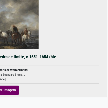
dra de limite, c.1651-1654 (óle...
mans or Wouvermans
a Boundary Stone,...
654 |
er imagem