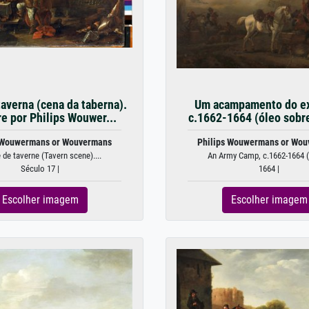
averna (cena da taberna).
Um acampamento do ex
e por Philips Wouwer...
c.1662-1664 (óleo sobre
 Wouwermans or Wouvermans
Philips Wouwermans or Wo
de taverne (Tavern scene)....
An Army Camp, c.1662-1664 (o
Século 17 |
1664 |
Escolher imagem
Escolher imagem