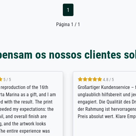
1
Página 1 / 1
pensam os nossos clientes so
5 / 5
5 / 5
t Meisterdrucke strives to
Outstanding quality and cus
lients demands, and provides
support. - the quality of the pr
ice on how to obtain the best
excellent and difficult to dist
 the prints requested by the
from the real thing; it will be
e company has a vast
for high-quality art prints fro
of prints to choose from, and
the quality of the framing is e
e excellent service also with
the customisation options for