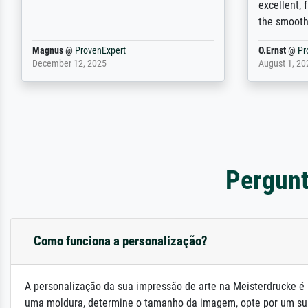
Selbst ein Druck ist damit ein Kunstwerk
regards to 
im eigenen Sinne. Definitiv den Pre...
repertoire
Dr.
@
ProvenExpert
Anonym
@
P
February 3, 2026
April 22, 202
Pergunt
Como funciona a personalização?
A personalização da sua impressão de arte na Meisterdrucke é 
uma moldura, determine o tamanho da imagem, opte por um su