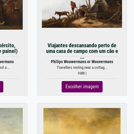
ército,
Viajantes descansando perto de
 painel)
uma casa de campo com um cão e
...
uvermans
Philips Wouwermans or Wouvermans
il o...
Travellers resting near a cottag...
1688 |
Escolher imagem