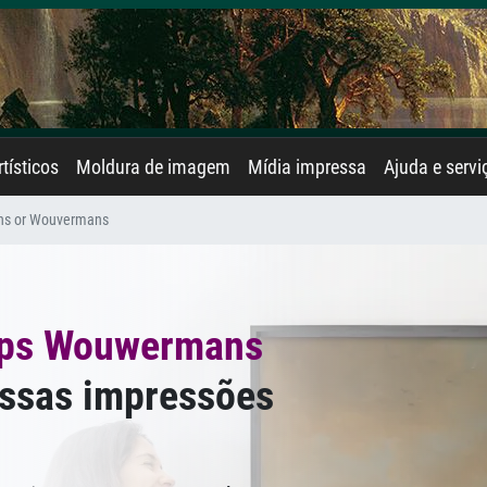
rtísticos
Moldura de imagem
Mídia impressa
Ajuda e servi
ns or Wouvermans
ips Wouwermans
ssas impressões