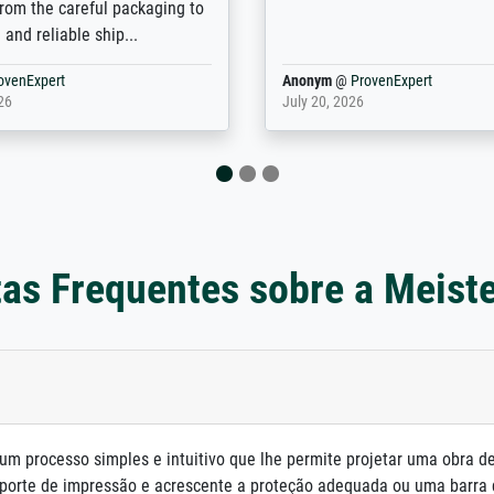
prints which are not in that
are broad - the customer sup
. Highly recommended!
colleagues are truly super...
rovenExpert
Anonym
@
ProvenExpert
6
January 12, 2026
as Frequentes sobre a Meist
um processo simples e intuitivo que lhe permite projetar uma obra d
porte de impressão e acrescente a proteção adequada ou uma barra