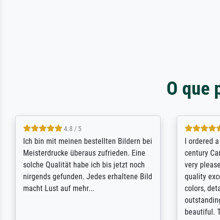
O que 
5 / 5
Rundum positive Erfahrung. Die
The team a
Ausführung des Auftrags hat eine Weile
meet its c
gedauert, die angekündigte Lieferzeit
expert adv
wurde aber letztlich sogar etwas
results for
unterschritten. Die Qualität des Papiers
client. Th
und des Drucks (Farben, Details usw.) ist
repertoire 
nicht nur gut, sondern hervorragend.
will provid