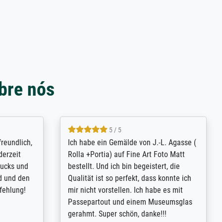
bre nós
4.8 / 5
tomer
Qualité absolument irréprochable.
inting is
Extraordinaire diversité des thèmes
inguish
abordés et personnalisation des
 my go-to
demandes (recadrage, réajustement des
m now on -
couleurs). Relation clientèle parfaite.
xcellent -
Transport, réception sans aucun
 the work
problème. Merci à toute l'équipe ! Hervé