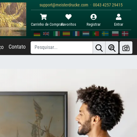
support@meisterdrucke.com · 0043 4257 29415
Carrinho de Compras
Favoritos
Registrar
Entrar
Contato
ço