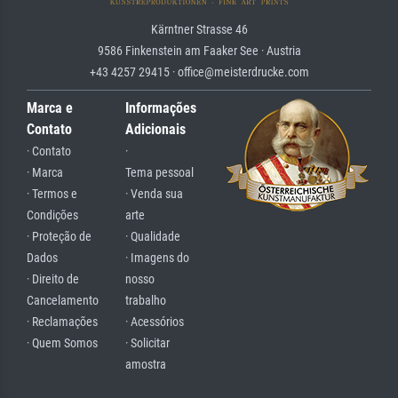
Kärntner Strasse 46
9586 Finkenstein am Faaker See · Austria
+43 4257 29415 · office@meisterdrucke.com
Marca e
Informações
Contato
Adicionais
· Contato
·
· Marca
Tema pessoal
· Termos e
· Venda sua
Condições
arte
· Proteção de
· Qualidade
Dados
· Imagens do
· Direito de
nosso
Cancelamento
trabalho
· Reclamações
· Acessórios
· Quem Somos
· Solicitar
amostra