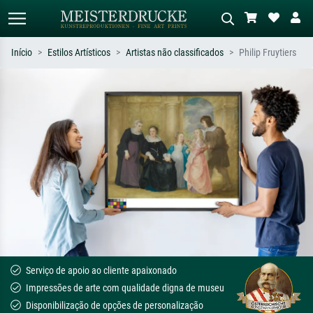
Início
Estilos Artísticos
Artistas não classificados
Philip Fruytiers
Pesquisa padrão
Pesquisa de imagens IA
Pesquise por artista, título ou estilo –
Descreva a cena – ex: prado verde,
ex: Monet, Noite Estrelada,
abstrato com muito vermelho, pintura
impressionismo, onda de Hokusai, nu.
a óleo escura, nu em pé ao lado de
uma árvore.
Serviço de apoio ao cliente apaixonado
Impressões de arte com qualidade digna de museu
Disponibilização de opções de personalização