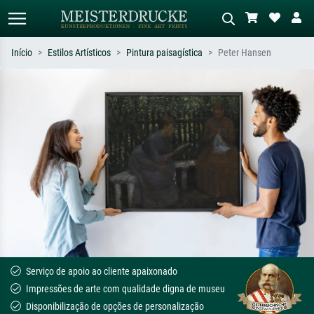
Início
Estilos Artísticos
Pintura paisagística
Peter Hansen
Pesquisa padrão
Pesquisa de imagens IA
Pesquise por artista, título ou estilo –
Descreva a cena – ex: prado verde,
ex: Monet, Noite Estrelada,
abstrato com muito vermelho, pintura
impressionismo, onda de Hokusai, nu.
a óleo escura, nu em pé ao lado de
uma árvore.
Serviço de apoio ao cliente apaixonado
Impressões de arte com qualidade digna de museu
Disponibilização de opções de personalização