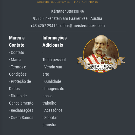
Kärntner Strasse 46
9586 Finkenstein am Faaker See · Austria
+43 4257 29415 · office@meisterdrucke.com
Marca e
Informações
Contato
Adicionais
· Contato
·
· Marca
Tema pessoal
· Termos e
· Venda sua
Condições
arte
· Proteção de
· Qualidade
Dados
· Imagens do
· Direito de
nosso
Cancelamento
trabalho
· Reclamações
· Acessórios
· Quem Somos
· Solicitar
amostra