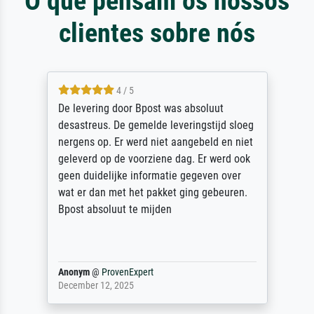
O que pensam os nossos
clientes sobre nós
5 / 5
Sehr gute Qualität des Leinwanddrucks und
des Rahmens! Unser Bild wurde sehr
sorgfältig und sicher verpackt, so dass es
unbeschadet bei uns ankam. Es wird nicht
unser letzter Meisterdruck sein. Vielen
Dank!
Reinhold,
@
ProvenExpert
April 22, 2026