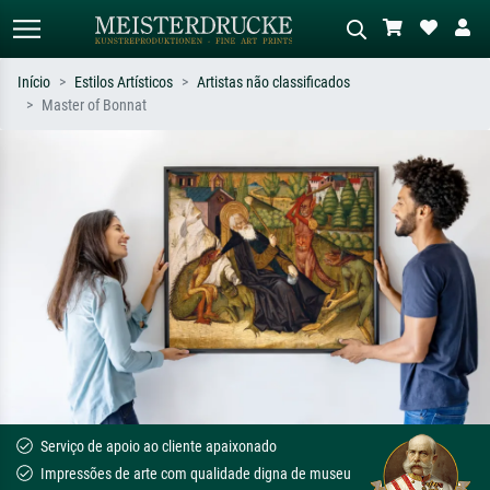
Início
Estilos Artísticos
Artistas não classificados
Master of Bonnat
Pesquisa padrão
Pesquisa de imagens IA
Pesquise por artista, título ou estilo –
Descreva a cena – ex: prado verde,
ex: Monet, Noite Estrelada,
abstrato com muito vermelho, pintura
impressionismo, onda de Hokusai, nu.
a óleo escura, nu em pé ao lado de
uma árvore.
Serviço de apoio ao cliente apaixonado
Impressões de arte com qualidade digna de museu