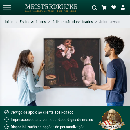
Início
Estilos Artísticos
Artistas não classificados
John Lawson
Pesquisa padrão
Pesquisa de imagens IA
Pesquise por artista, título ou estilo –
Descreva a cena – ex: prado verde,
ex: Monet, Noite Estrelada,
abstrato com muito vermelho, pintura
impressionismo, onda de Hokusai, nu.
a óleo escura, nu em pé ao lado de
uma árvore.
Serviço de apoio ao cliente apaixonado
Impressões de arte com qualidade digna de museu
Disponibilização de opções de personalização