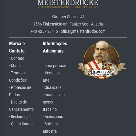
Kärntner Strasse 46
9586 Finkenstein am Faaker See · Austria
+43 4257 29415 · office@meisterdrucke.com
Marca e
Informações
Contato
Adicionais
· Contato
·
· Marca
Tema pessoal
· Termos e
· Venda sua
Condições
arte
· Proteção de
· Qualidade
Dados
· Imagens do
· Direito de
nosso
Cancelamento
trabalho
· Reclamações
· Acessórios
· Quem Somos
· Solicitar
amostra