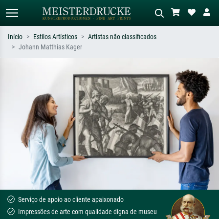
Início
Estilos Artísticos
Artistas não classificados
Johann Matthias Kager
Pesquisa padrão
Pesquisa de imagens IA
Pesquise por artista, título ou estilo –
Descreva a cena – ex: prado verde,
ex: Monet, Noite Estrelada,
abstrato com muito vermelho, pintura
impressionismo, onda de Hokusai, nu.
a óleo escura, nu em pé ao lado de
uma árvore.
Serviço de apoio ao cliente apaixonado
Impressões de arte com qualidade digna de museu