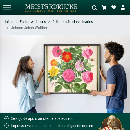
Início
Estilos Artísticos
Artistas não classificados
Johann Jakob Walther
Pesquisa padrão
Pesquisa de imagens IA
Pesquise por artista, título ou estilo –
Descreva a cena – ex: prado verde,
ex: Monet, Noite Estrelada,
abstrato com muito vermelho, pintura
impressionismo, onda de Hokusai, nu.
a óleo escura, nu em pé ao lado de
uma árvore.
Serviço de apoio ao cliente apaixonado
Impressões de arte com qualidade digna de museu