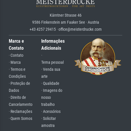
Kärntner Strasse 46
9586 Finkenstein am Faaker See · Austria
+43 4257 29415 · office@meisterdrucke.com
Marca e
Informações
Contato
Adicionais
· Contato
·
· Marca
Tema pessoal
· Termos e
· Venda sua
Condições
arte
· Proteção de
· Qualidade
Dados
· Imagens do
· Direito de
nosso
Cancelamento
trabalho
· Reclamações
· Acessórios
· Quem Somos
· Solicitar
amostra