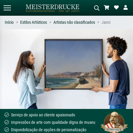
Início
Estilos Artísticos
Artistas não classificados
Janci
Pesquisa padrão
Pesquisa de imagens IA
Pesquise por artista, título ou estilo –
Descreva a cena – ex: prado verde,
ex: Monet, Noite Estrelada,
abstrato com muito vermelho, pintura
impressionismo, onda de Hokusai, nu.
a óleo escura, nu em pé ao lado de
uma árvore.
Serviço de apoio ao cliente apaixonado
Impressões de arte com qualidade digna de museu
Disponibilização de opções de personalização