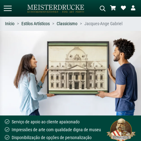
Início
Estilos Artísticos
Classicismo
Jacques-Ange Gabriel
Pesquisa padrão
Pesquisa de imagens IA
Pesquise por artista, título ou estilo –
Descreva a cena – ex: prado verde,
ex: Monet, Noite Estrelada,
abstrato com muito vermelho, pintura
impressionismo, onda de Hokusai, nu.
a óleo escura, nu em pé ao lado de
uma árvore.
Serviço de apoio ao cliente apaixonado
Impressões de arte com qualidade digna de museu
Disponibilização de opções de personalização