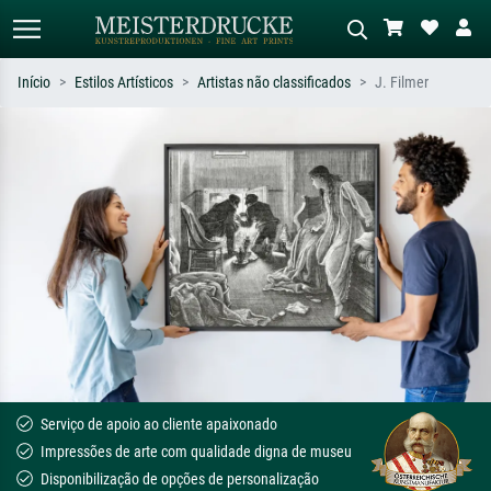
Início
Estilos Artísticos
Artistas não classificados
J. Filmer
Pesquisa padrão
Pesquisa de imagens IA
Pesquise por artista, título ou estilo –
Descreva a cena – ex: prado verde,
ex: Monet, Noite Estrelada,
abstrato com muito vermelho, pintura
impressionismo, onda de Hokusai, nu.
a óleo escura, nu em pé ao lado de
uma árvore.
Serviço de apoio ao cliente apaixonado
Impressões de arte com qualidade digna de museu
Disponibilização de opções de personalização