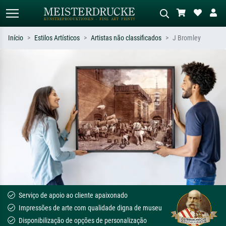
Início
Estilos Artísticos
Artistas não classificados
J Bromley
Pesquisa padrão
Pesquisa de imagens IA
Pesquise por artista, título ou estilo –
Descreva a cena – ex: prado verde,
ex: Monet, Noite Estrelada,
abstrato com muito vermelho, pintura
impressionismo, onda de Hokusai, nu.
a óleo escura, nu em pé ao lado de
uma árvore.
Serviço de apoio ao cliente apaixonado
Impressões de arte com qualidade digna de museu
Disponibilização de opções de personalização