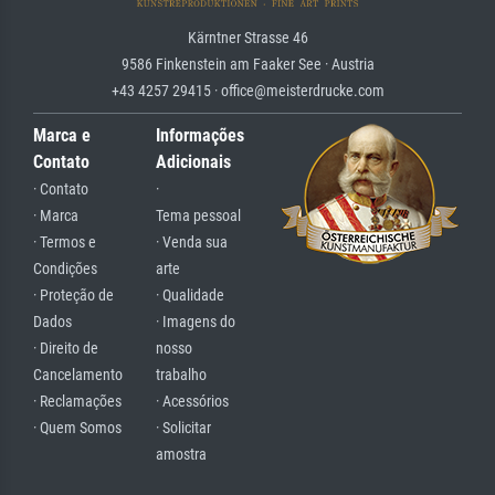
Kärntner Strasse 46
9586 Finkenstein am Faaker See · Austria
+43 4257 29415 · office@meisterdrucke.com
Marca e
Informações
Contato
Adicionais
· Contato
·
· Marca
Tema pessoal
· Termos e
· Venda sua
Condições
arte
· Proteção de
· Qualidade
Dados
· Imagens do
· Direito de
nosso
Cancelamento
trabalho
· Reclamações
· Acessórios
· Quem Somos
· Solicitar
amostra