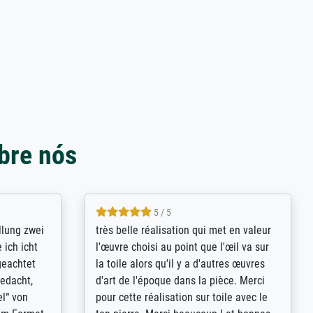
bre nós
5 / 5
rives to
eine große Auswahl an Bildern und
d provides
deren Reproduktionsmöglichkeiten;
n the best
wurde sehr gut durch die einzelnen
ed by the
Bestellkriterien geführt, verständliche
st
Erklärungen, z.B. mit Bilddarstellungen,