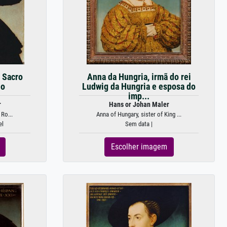
, Sacro
Anna da Hungria, irmã do rei
no
Ludwig da Hungria e esposa do
imp...
r
Hans or Johan Maler
 Ro...
Anna of Hungary, sister of King ...
el
Sem data |
Escolher imagem