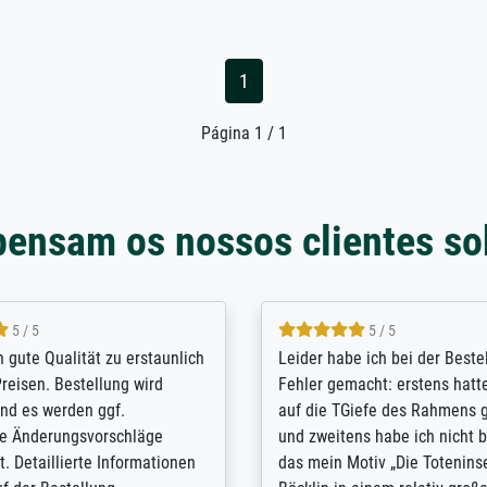
1
Página 1 / 1
pensam os nossos clientes so
5 / 5
5 / 5
/ Highly recommended. The
The team at Meisterdrucke st
 ordering and payment process
meet its clients demands, an
shipping was efficient and
expert advice on how to obtai
self exceeds expectations. I
results for the prints request
n the UK and found the site
client. The company has a va