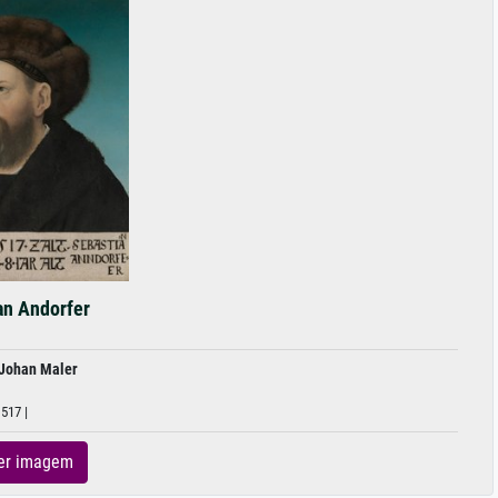
an Andorfer
 Johan Maler
517 |
er imagem