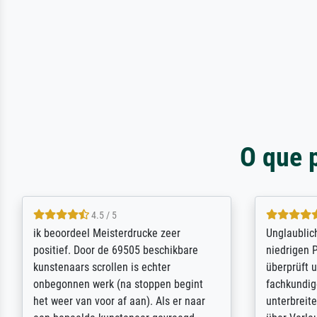
O que 
5 / 5
Die Zufriedenheit ist auch nicht dadurch
Excellent 
getrübt, dass das Bild entgegen einer
selection,
angegebenen Lieferanschrift (sollte
were easy, 
eine Überraschung für die normannische
the item it
Ehefrau sein zum Hochzeits- gleichzeitig
am based i