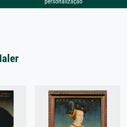
personalização
Maler