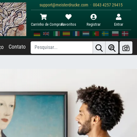
support@meisterdrucke.com · 0043 4257 29415
Carrinho de Compras
Favoritos
Registrar
Entrar
Contato
ço