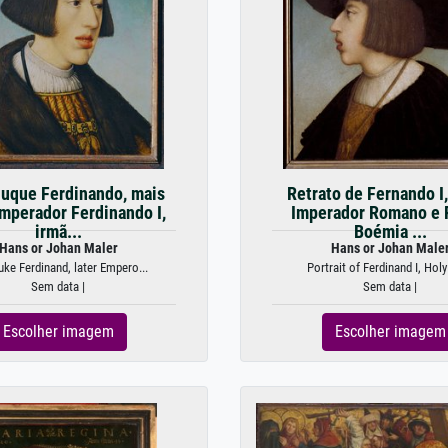
uque Ferdinando, mais
Retrato de Fernando I
Imperador Ferdinando I,
Imperador Romano e 
irmã...
Boémia ...
Hans or Johan Maler
Hans or Johan Male
ke Ferdinand, later Empero...
Portrait of Ferdinand I, Holy
Sem data |
Sem data |
Escolher imagem
Escolher imagem