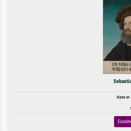
Sebasti
Hans or
1
Escolh