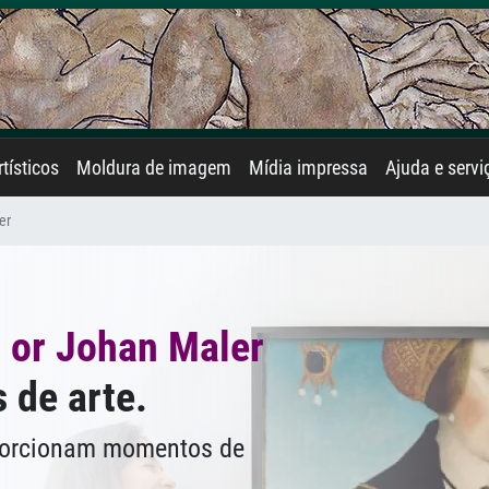
rtísticos
Moldura de imagem
Mídia impressa
Ajuda e servi
er
 or Johan Maler
 de arte.
oporcionam momentos de