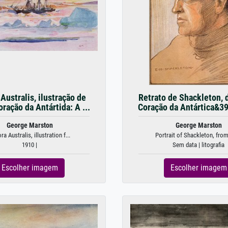
Australis, ilustração de
Retrato de Shackleton, 
ração da Antártida: A ...
Coração da Antártica&39;
George Marston
George Marston
ra Australis, illustration f...
Portrait of Shackleton, from 
1910 |
Sem data | litografia
Escolher imagem
Escolher imagem