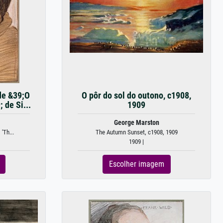
de &39;O
O pôr do sol do outono, c1908,
 de Si...
1909
George Marston
'Th...
The Autumn Sunset, c1908, 1909
1909 |
Escolher imagem