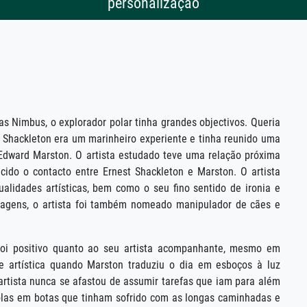
personalização
as Nimbus, o explorador polar tinha grandes objectivos. Queria
tt. Shackleton era um marinheiro experiente e tinha reunido uma
e Edward Marston. O artista estudado teve uma relação próxima
ido o contacto entre Ernest Shackleton e Marston. O artista
lidades artísticas, bem como o seu fino sentido de ironia e
magens, o artista foi também nomeado manipulador de cães e
foi positivo quanto ao seu artista acompanhante, mesmo em
de artística quando Marston traduziu o dia em esboços à luz
 artista nunca se afastou de assumir tarefas que iam para além
olas em botas que tinham sofrido com as longas caminhadas e