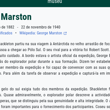
museu
 Marston
de 1882 - 22 de novembro de 1940
ificados
•
Wikipedia: George Marston
ckleton partiu na sua viagem à Antárctida no velho arrastão de foc
ssoa a chegar ao Pólo Sul. O seu rival para a vitória foi Robert Sco
uito cuidado. A bordo estava o artista oficial da expedição, Georg
s do explorador polar durante a sua formação. Dizem ter estabelec
ser membro da expedição e foi capaz de convencer com as suas qua
. Para além da tarefa de observar a expedição e capturá-la em i
 gelo do sul exigia tudo dos membros da expedição. Shackleton 
is. Quase admiravelmente, o explorador polar descreve a activida
peras, que se distinguiu pela sua genuinidade e alta integridade. O
 foram importantes para o fornecimento dos participantes. Coseu s