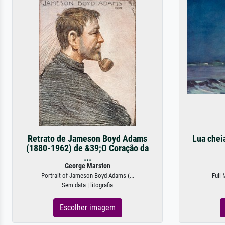
Retrato de Jameson Boyd Adams
Lua chei
(1880-1962) de &39;O Coração da
...
George Marston
Portrait of Jameson Boyd Adams (...
Full 
Sem data | litografia
Escolher imagem