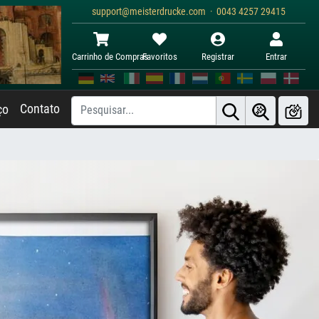
support@meisterdrucke.com · 0043 4257 29415
Carrinho de Compras
Favoritos
Registrar
Entrar
Contato
ço