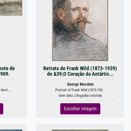
oeste de
Retrato de Frank Wild (1873-1939)
1909.
de &39;O Coração da Antártic...
George Marston
Nort...
Portrait of Frank Wild (1873-193...
Sem data | litografia colorida
Escolher imagem