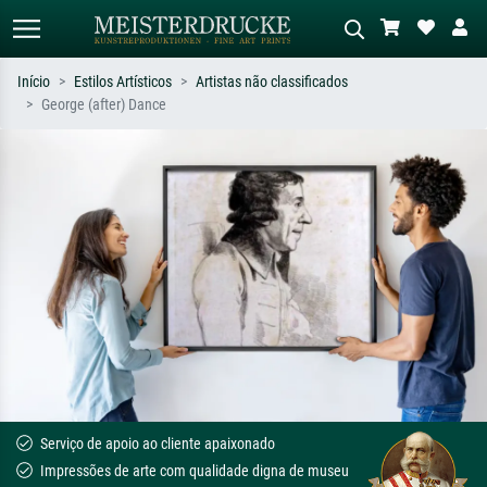
Início
Estilos Artísticos
Artistas não classificados
George (after) Dance
Pesquisa padrão
Pesquisa de imagens IA
Pesquise por artista, título ou estilo –
Descreva a cena – ex: prado verde,
ex: Monet, Noite Estrelada,
abstrato com muito vermelho, pintura
impressionismo, onda de Hokusai, nu.
a óleo escura, nu em pé ao lado de
uma árvore.
Serviço de apoio ao cliente apaixonado
Impressões de arte com qualidade digna de museu