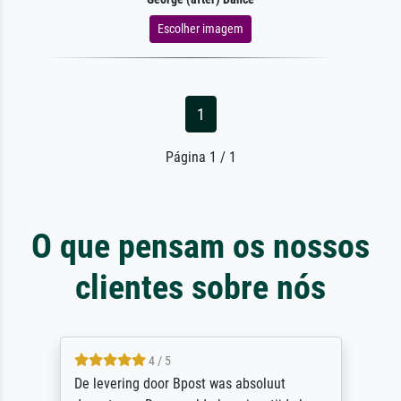
Escolher imagem
1
Página 1 / 1
O que pensam os nossos
clientes sobre nós
4 / 5
e levering door Bpost was absoluut
Sehr 