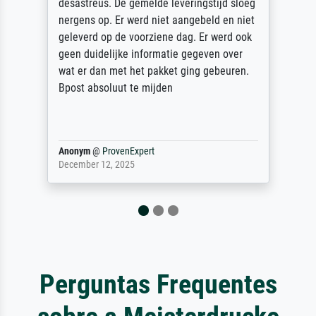
esastreus. De gemelde leveringstijd sloeg
des R
ergens op. Er werd niet aangebeld en niet
sorgfä
eleverd op de voorziene dag. Er werd ook
unbes
een duidelijke informatie gegeven over
unser 
at er dan met het pakket ging gebeuren.
Dank!
post absoluut te mijden
nonym
@
ProvenExpert
Reinho
ecember 12, 2025
April 2
Perguntas Frequentes