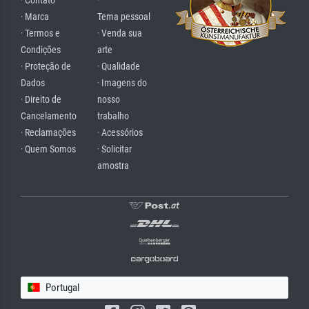
· Contato
·
· Marca
Tema pessoal
· Termos e
· Venda sua
Condições
arte
· Proteção de
· Qualidade
Dados
· Imagens do
· Direito de
nosso
Cancelamento
trabalho
· Reclamações
· Acessórios
· Quem Somos
· Solicitar
amostra
Portugal