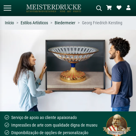
Início
Estilos Artísticos
Biedermeier
Georg Friedrich Kersting
Pesquisa padrão
Pesquisa de imagens IA
Pesquise por artista, título ou estilo –
Descreva a cena – ex: prado verde,
ex: Monet, Noite Estrelada,
abstrato com muito vermelho, pintura
impressionismo, onda de Hokusai, nu.
a óleo escura, nu em pé ao lado de
uma árvore.
Serviço de apoio ao cliente apaixonado
Impressões de arte com qualidade digna de museu
Disponibilização de opções de personalização