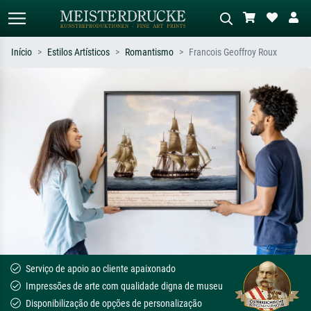
Início
Estilos Artísticos
Romantismo
Francois Geoffroy Roux
Pesquisa padrão
Pesquisa de imagens IA
Pesquise por artista, título ou estilo –
Descreva a cena – ex: prado verde,
ex: Monet, Noite Estrelada,
abstrato com muito vermelho, pintura
impressionismo, onda de Hokusai, nu.
a óleo escura, nu em pé ao lado de
uma árvore.
Serviço de apoio ao cliente apaixonado
Impressões de arte com qualidade digna de museu
Disponibilização de opções de personalização