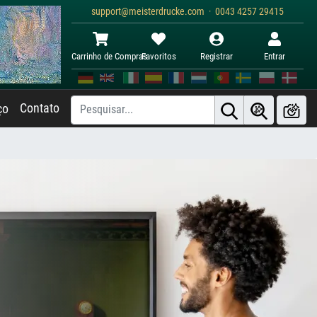
support@meisterdrucke.com · 0043 4257 29415
Carrinho de Compras
Favoritos
Registrar
Entrar
Contato
ço