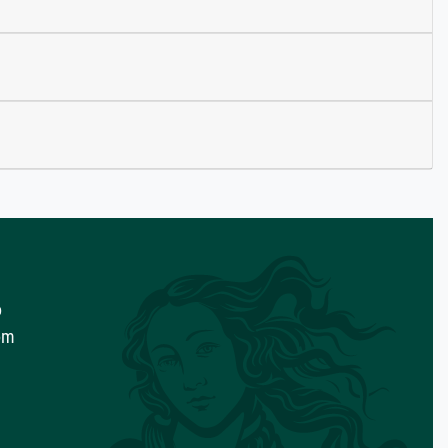
o
com