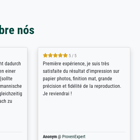
bre nós
4.8 / 5
kann sich
Qualité absolument irréprochable.
.B.:
Extraordinaire diversité des thèmes
keit,
abordés et personnalisation des
freundliche
demandes (recadrage, réajustement des
ild (ein
couleurs). Relation clientèle parfaite.
rpackt -
Transport, réception sans aucun
stikdeckeln
problème. Merci à toute l'équipe ! Hervé
in den
 der P...
Anonym
@
ProvenExpert