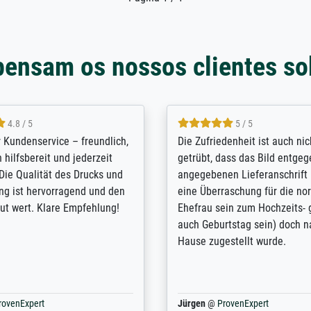
pensam os nossos clientes so
5 / 5
4.8 / 5
innerungsbuch mit der
Hervorragende Qualität. Man 
eines Großvaters aus dem 1.
vieles anpassen lassen, wie z
enötigte ich ein
Randentfernung, Farbe, Hellig
lles Bild. Das habe ich bei
Kontrast und Weiteres. Sehr 
nden. Bei der Auswahl der
Kontaktperson per Mail. Das B
-Qualität wurde ich sehr gut
Kunstdruck) wurde sehr gut ve
 beraten. Der Versand mit
sehr starke Papprolle mit Pla
ppe war perfekt. Ich bin sehr
und innen mit Papierknüllern 
und empfehle Sie gerne
Zwischenräumen gefüllt. Einzig
en ...
ovenExpert
Anonym
@
ProvenExpert