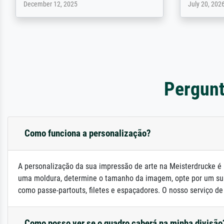
April 22, 2026
February 20,
Pergunt
Como funciona a personalização?
A personalização da sua impressão de arte na Meisterdrucke é 
uma moldura, determine o tamanho da imagem, opte por um su
como passe-partouts, filetes e espaçadores. O nosso serviço de a
Como posso ver se o quadro caberá na minha divisão