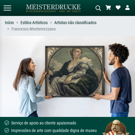
Início
Estilos Artísticos
Artistas não classificados
Francesco Montemezzano
Pesquisa padrão
Pesquisa de imagens IA
Pesquise por artista, título ou estilo –
Descreva a cena – ex: prado verde,
ex: Monet, Noite Estrelada,
abstrato com muito vermelho, pintura
impressionismo, onda de Hokusai, nu.
a óleo escura, nu em pé ao lado de
uma árvore.
Serviço de apoio ao cliente apaixonado
Impressões de arte com qualidade digna de museu