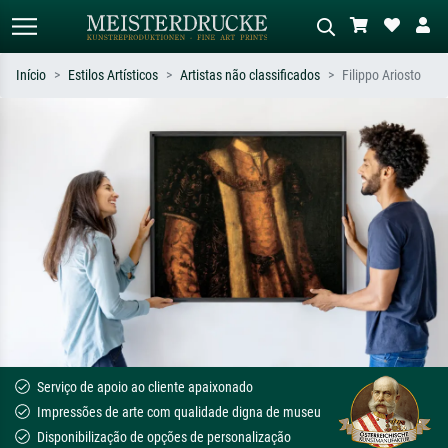
Início
Estilos Artísticos
Artistas não classificados
Filippo Ariosto
Pesquisa padrão
Pesquisa de imagens IA
Pesquise por artista, título ou estilo –
Descreva a cena – ex: prado verde,
ex: Monet, Noite Estrelada,
abstrato com muito vermelho, pintura
impressionismo, onda de Hokusai, nu.
a óleo escura, nu em pé ao lado de
uma árvore.
Serviço de apoio ao cliente apaixonado
Impressões de arte com qualidade digna de museu
Disponibilização de opções de personalização