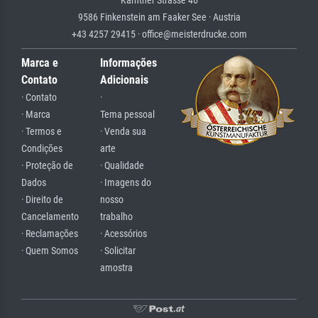
9586 Finkenstein am Faaker See · Austria
+43 4257 29415 · office@meisterdrucke.com
Marca e
Informações
Contato
Adicionais
· Contato
·
· Marca
Tema pessoal
· Termos e
· Venda sua
Condições
arte
· Proteção de
· Qualidade
Dados
· Imagens do
· Direito de
nosso
Cancelamento
trabalho
· Reclamações
· Acessórios
· Quem Somos
· Solicitar
amostra