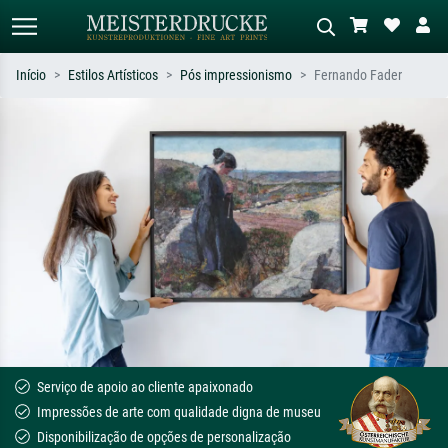
Início
Estilos Artísticos
Pós impressionismo
Fernando Fader
Pesquisa padrão
Pesquisa de imagens IA
Pesquise por artista, título ou estilo –
Descreva a cena – ex: prado verde,
ex: Monet, Noite Estrelada,
abstrato com muito vermelho, pintura
impressionismo, onda de Hokusai, nu.
a óleo escura, nu em pé ao lado de
uma árvore.
Serviço de apoio ao cliente apaixonado
Impressões de arte com qualidade digna de museu
Disponibilização de opções de personalização