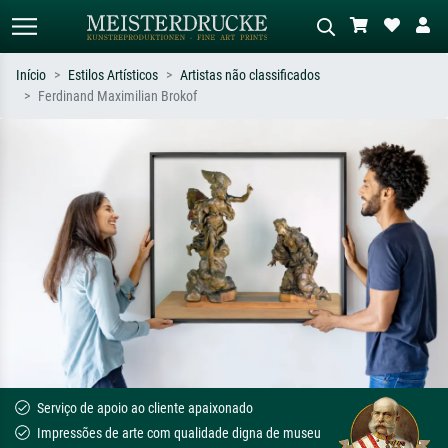
Início
Estilos Artísticos
Artistas não classificados
Ferdinand Maximilian Brokof
Pesquisa padrão
Pesquisa de imagens IA
Pesquise por artista, título ou estilo –
Descreva a cena – ex: prado verde,
ex: Monet, Noite Estrelada,
abstrato com muito vermelho, pintura
impressionismo, onda de Hokusai, nu.
a óleo escura, nu em pé ao lado de
uma árvore.
Serviço de apoio ao cliente apaixonado
Impressões de arte com qualidade digna de museu