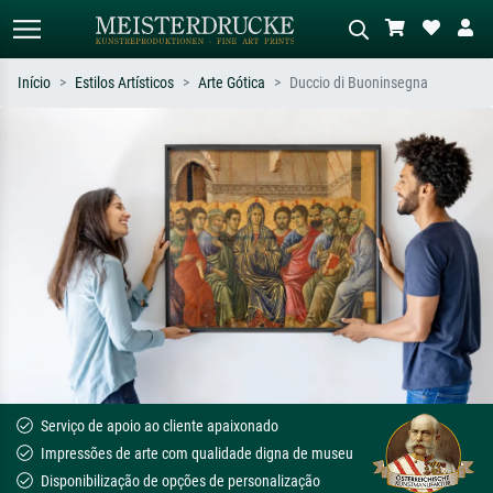
Início
Estilos Artísticos
Arte Gótica
Duccio di Buoninsegna
Pesquisa padrão
Pesquisa de imagens IA
Pesquise por artista, título ou estilo –
Descreva a cena – ex: prado verde,
ex: Monet, Noite Estrelada,
abstrato com muito vermelho, pintura
impressionismo, onda de Hokusai, nu.
a óleo escura, nu em pé ao lado de
uma árvore.
Serviço de apoio ao cliente apaixonado
Impressões de arte com qualidade digna de museu
Disponibilização de opções de personalização