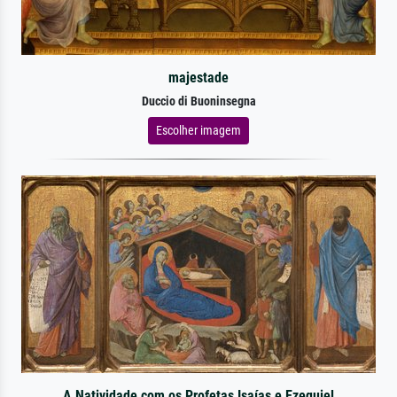
majestade
Duccio di Buoninsegna
Escolher imagem
A Natividade com os Profetas Isaías e Ezequiel