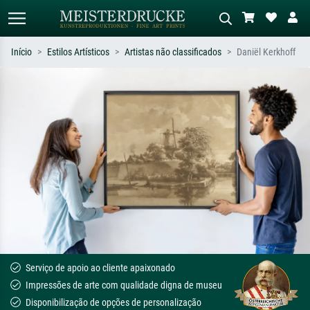
Início
Estilos Artísticos
Artistas não classificados
Daniël Kerkhoff
Pesquisa padrão
Pesquisa de imagens IA
Pesquise por artista, título ou estilo –
Descreva a cena – ex: prado verde,
ex: Monet, Noite Estrelada,
abstrato com muito vermelho, pintura
impressionismo, onda de Hokusai, nu.
a óleo escura, nu em pé ao lado de
uma árvore.
Serviço de apoio ao cliente apaixonado
Impressões de arte com qualidade digna de museu
Disponibilização de opções de personalização