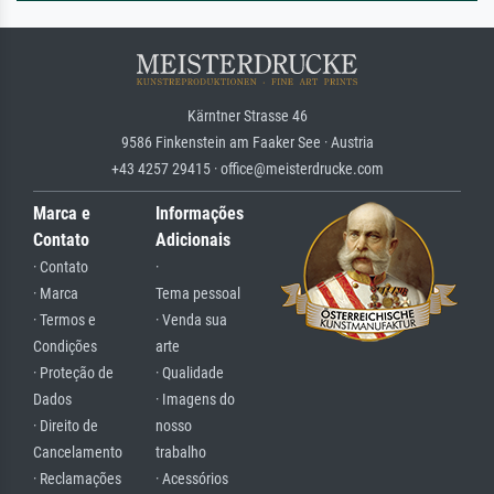
Kärntner Strasse 46
9586 Finkenstein am Faaker See · Austria
+43 4257 29415 · office@meisterdrucke.com
Marca e
Informações
Contato
Adicionais
· Contato
·
· Marca
Tema pessoal
· Termos e
· Venda sua
Condições
arte
· Proteção de
· Qualidade
Dados
· Imagens do
· Direito de
nosso
Cancelamento
trabalho
· Reclamações
· Acessórios