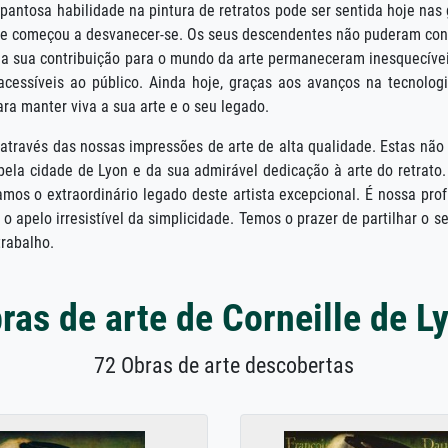
pantosa habilidade na pintura de retratos pode ser sentida hoje na
lle começou a desvanecer-se. Os seus descendentes não puderam conti
 a sua contribuição para o mundo da arte permaneceram inesquecíve
cessíveis ao público. Ainda hoje, graças aos avanços na tecnolo
ara manter viva a sua arte e o seu legado.
ida através das nossas impressões de arte de alta qualidade. Estas n
la cidade de Lyon e da sua admirável dedicação à arte do retrato
s o extraordinário legado deste artista excepcional. É nossa prof
o apelo irresistível da simplicidade. Temos o prazer de partilhar o
trabalho.
ras de arte de Corneille de L
72 Obras de arte descobertas