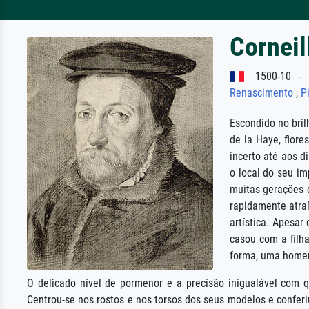
Corneil
1500-10 - 
Renascimento
,
P
Escondido no bril
de la Haye, flor
incerto até aos 
o local do seu im
muitas gerações d
rapidamente atraí
artística. Apesar
casou com a filh
forma, uma home
O delicado nível de pormenor e a precisão inigualável com q
Centrou-se nos rostos e nos torsos dos seus modelos e confer