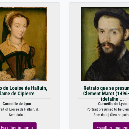
o de Louise de Halluin,
Retrato que se presu
dame de Cipierre
Clement Marot (1496
(detalhe ...
Corneille de Lyon
Corneille de Lyon
ait of Louise de Halluin, d...
Portrait presumed to be Clem
Sem data |
Sem data | Óleo no pain
Escolher imagem
Escolher imagem