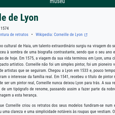
museu
le de Lyon
1574
intura de retratos
•
Wikipedia: Corneille de Lyon
ho cultural de Haia, um talento extraordinário surgiu na viragem do 
esceu à sombra de uma biografia contrastante, sendo que o seu ano 
dias de hoje. Em 1575, a viagem da sua vida terminou em Lyon, uma 
pacto artístico. Corneille não foi um simples pintor, foi um pioneir
e artistas que se seguiram. Chegou a Lyon em 1533 e, pouco tempo d
ram o interesse da família real. Em 1541, recebeu o título de pintor
 de ser um pintor real, Corneille nunca deixou Lyon para trás. A sua
a de um tipógrafo de renome, passando assim a fazer parte da nobre
nagem a esta herança.
ue Corneille criou os retratos dos seus modelos fundiram-se num e
iu uma clareza e uma simplicidade notáveis às roupas que vestiam. 