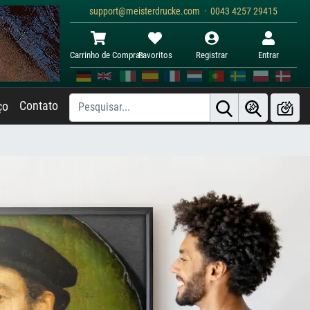
support@meisterdrucke.com · 0043 4257 29415
Carrinho de Compras
Favoritos
Registrar
Entrar
Contato
ço