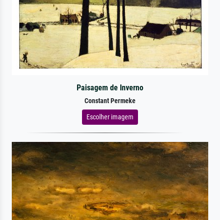
Paisagem de Inverno
Constant Permeke
Escolher imagem