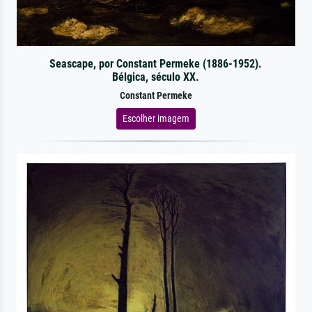
Seascape, por Constant Permeke (1886-1952).
Bélgica, século XX.
Constant Permeke
Escolher imagem