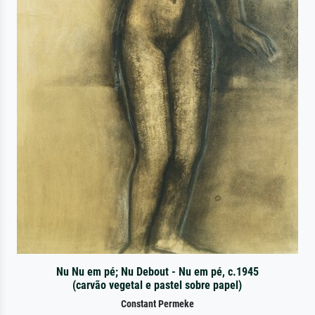
Nu Nu em pé; Nu Debout - Nu em pé, c.1945
(carvão vegetal e pastel sobre papel)
Constant Permeke