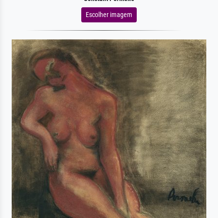
Escolher imagem