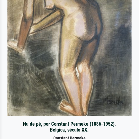
Nu de pé, por Constant Permeke (1886-1952).
Bélgica, século XX.
Constant Permeke