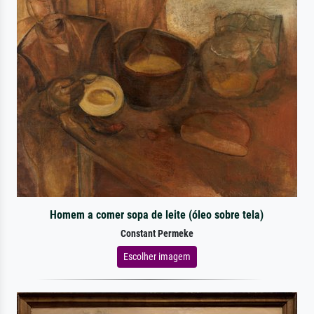
Homem a comer sopa de leite (óleo sobre tela)
Constant Permeke
Escolher imagem