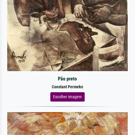
Pão preto
Constant Permeke
Escolher imagem