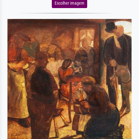
Escolher imagem