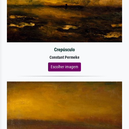
Crepúsculo
Constant Permeke
Escolher imagem