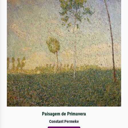
Paisagem de Primavera
Constant Permeke