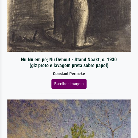
Nu Nu em pé; Nu Debout - Stand Naakt, c. 1930
(giz preto e lavagem preta sobre papel)
Constant Permeke
Escolher imagem