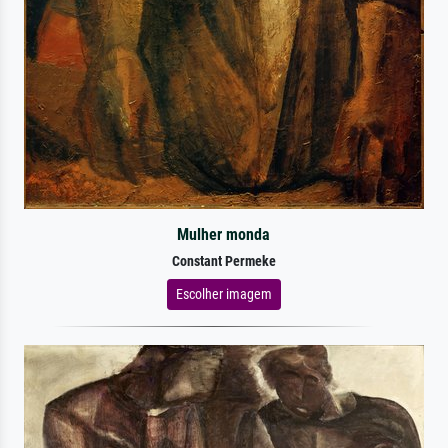
Mulher monda
Constant Permeke
Escolher imagem