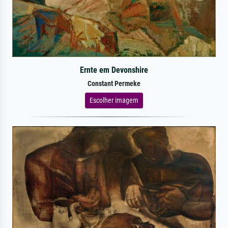
Ernte em Devonshire
Constant Permeke
Escolher imagem