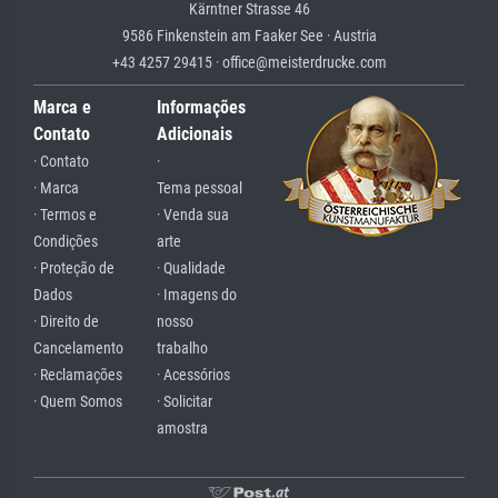
Kärntner Strasse 46
9586 Finkenstein am Faaker See · Austria
+43 4257 29415 · office@meisterdrucke.com
Marca e
Informações
Contato
Adicionais
· Contato
·
· Marca
Tema pessoal
· Termos e
· Venda sua
Condições
arte
· Proteção de
· Qualidade
Dados
· Imagens do
· Direito de
nosso
Cancelamento
trabalho
· Reclamações
· Acessórios
· Quem Somos
· Solicitar
amostra