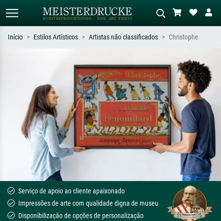
Início
Estilos Artísticos
Artistas não classificados
Christophe
Pesquisa padrão
Pesquisa de imagens IA
Pesquise por artista, título ou estilo –
Descreva a cena – ex: prado verde,
ex: Monet, Noite Estrelada,
abstrato com muito vermelho, pintura
impressionismo, onda de Hokusai, nu.
a óleo escura, nu em pé ao lado de
uma árvore.
Serviço de apoio ao cliente apaixonado
Impressões de arte com qualidade digna de museu
Disponibilização de opções de personalização