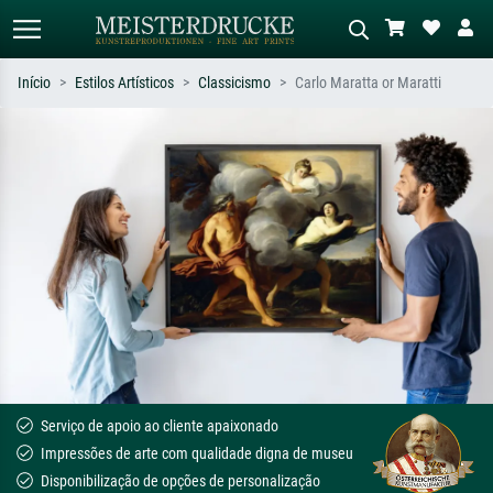
Início
Estilos Artísticos
Classicismo
Carlo Maratta or Maratti
Pesquisa padrão
Pesquisa de imagens IA
Pesquise por artista, título ou estilo –
Descreva a cena – ex: prado verde,
ex: Monet, Noite Estrelada,
abstrato com muito vermelho, pintura
impressionismo, onda de Hokusai, nu.
a óleo escura, nu em pé ao lado de
uma árvore.
Serviço de apoio ao cliente apaixonado
Impressões de arte com qualidade digna de museu
Disponibilização de opções de personalização