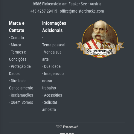
9586 Finkenstein am Faaker See · Austria
+43 4257 29415 · office@meisterdrucke.com
Marca e
Informações
Contato
Adicionais
· Contato
·
· Marca
Tema pessoal
· Termos e
· Venda sua
Condições
arte
· Proteção de
· Qualidade
Dados
· Imagens do
· Direito de
nosso
Cancelamento
trabalho
· Reclamações
· Acessórios
· Quem Somos
· Solicitar
amostra