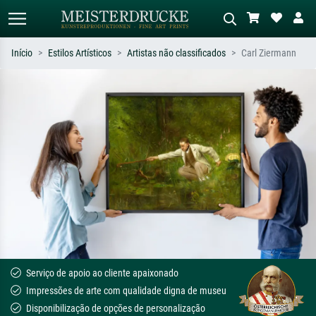
Início
Estilos Artísticos
Artistas não classificados
Carl Ziermann
Pesquisa padrão
Pesquisa de imagens IA
Pesquise por artista, título ou estilo –
Descreva a cena – ex: prado verde,
ex: Monet, Noite Estrelada,
abstrato com muito vermelho, pintura
impressionismo, onda de Hokusai, nu.
a óleo escura, nu em pé ao lado de
uma árvore.
Serviço de apoio ao cliente apaixonado
Impressões de arte com qualidade digna de museu
Disponibilização de opções de personalização