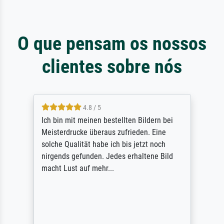
O que pensam os nossos
clientes sobre nós
5 / 5
Rundum positive Erfahrung. Die Ausführung
des Auftrags hat eine Weile gedauert, die
angekündigte Lieferzeit wurde aber
letztlich sogar etwas unterschritten. Die
Qualität des Papiers und des Drucks
(Farben, Details usw.) ist nicht nur gut,
sondern hervorragend. Selbst ein Druck ist
damit ein Kunstwerk im eigenen Sinne.
Definitiv den Pre...