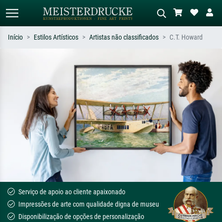
Início
Estilos Artísticos
Artistas não classificados
C.T. Howard
Pesquisa padrão
Pesquisa de imagens IA
Pesquise por artista, título ou estilo –
Descreva a cena – ex: prado verde,
ex: Monet, Noite Estrelada,
abstrato com muito vermelho, pintura
impressionismo, onda de Hokusai, nu.
a óleo escura, nu em pé ao lado de
uma árvore.
Serviço de apoio ao cliente apaixonado
Impressões de arte com qualidade digna de museu
Disponibilização de opções de personalização