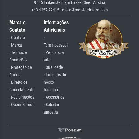
9586 Finkenstein am Faaker See · Austria
+43 4257 29415 · office@meisterdrucke.com
Marca e
Informações
Contato
Adicionais
· Contato
·
· Marca
Tema pessoal
· Termos e
· Venda sua
Condições
arte
· Proteção de
· Qualidade
Dados
· Imagens do
· Direito de
nosso
Cancelamento
trabalho
· Reclamações
· Acessórios
· Quem Somos
· Solicitar
amostra