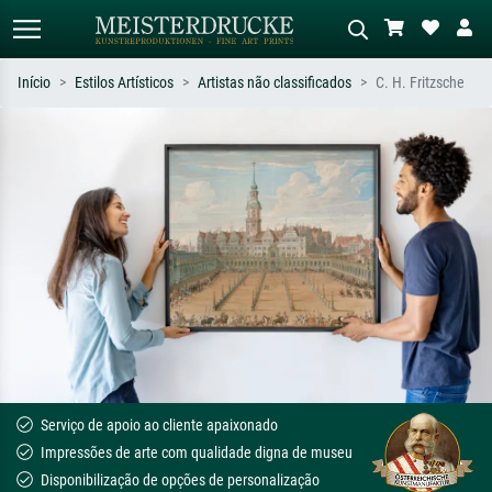
Início
Estilos Artísticos
Artistas não classificados
C. H. Fritzsche
Pesquisa padrão
Pesquisa de imagens IA
Pesquise por artista, título ou estilo –
Descreva a cena – ex: prado verde,
ex: Monet, Noite Estrelada,
abstrato com muito vermelho, pintura
impressionismo, onda de Hokusai, nu.
a óleo escura, nu em pé ao lado de
uma árvore.
Serviço de apoio ao cliente apaixonado
Impressões de arte com qualidade digna de museu
Disponibilização de opções de personalização