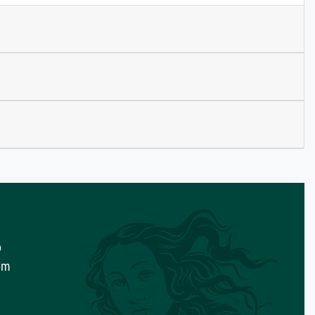
o
com