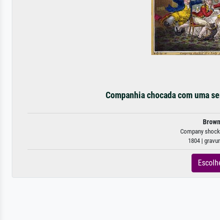
Companhia chocada com uma senho
Brown
Company shocked
1804 | gravu
Escolh