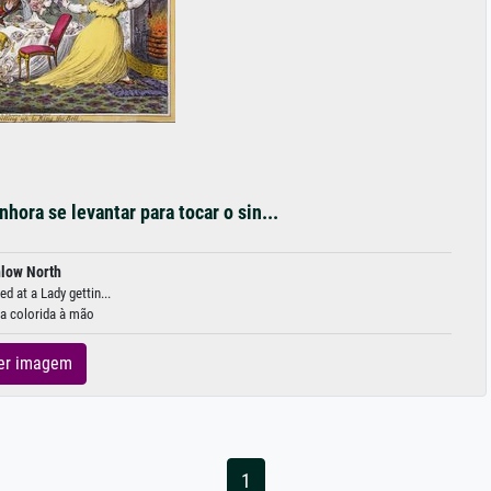
ra se levantar para tocar o sin...
low North
 at a Lady gettin...
ra colorida à mão
er imagem
1