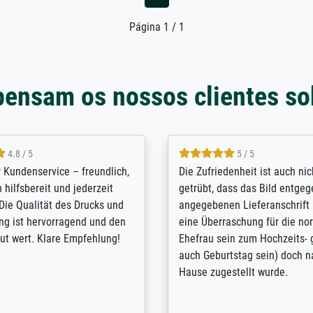
Página 1 / 1
pensam os nossos clientes so
5 / 5
4.8 / 5
innerungsbuch mit der
Hervorragende Qualität. Man 
eines Großvaters aus dem 1.
vieles anpassen lassen, wie z
enötigte ich ein
Randentfernung, Farbe, Hellig
lles Bild. Das habe ich bei
Kontrast und Weiteres. Sehr 
nden. Bei der Auswahl der
Kontaktperson per Mail. Das B
-Qualität wurde ich sehr gut
Kunstdruck) wurde sehr gut ve
 beraten. Der Versand mit
sehr starke Papprolle mit Pla
ppe war perfekt. Ich bin sehr
und innen mit Papierknüllern 
und empfehle Sie gerne
Zwischenräumen gefüllt. Einzig