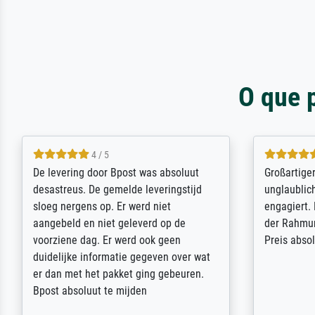
O que 
5 / 5
Sehr gute Qualität des Leinwanddrucks
Für ein Er
und des Rahmens! Unser Bild wurde
Feldpost m
sehr sorgfältig und sicher verpackt, so
Weltkrieg b
dass es unbeschadet bei uns ankam. Es
ausdrucksvo
wird nicht unser letzter Meisterdruck
Ihnen gefu
sein. Vielen Dank!
Fotopapier
am Telefon
stabiler Pa
zufrieden 