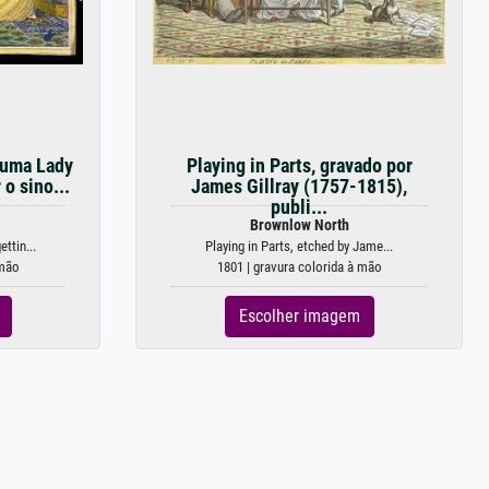
 uma Lady
Playing in Parts, gravado por
o sino...
James Gillray (1757-1815),
publi...
Brownlow North
ttin...
Playing in Parts, etched by Jame...
 mão
1801 | gravura colorida à mão
Escolher imagem