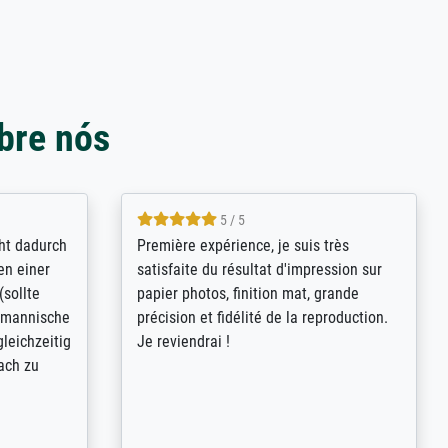
bre nós
4.8 / 5
kann sich
Qualité absolument irréprochable.
.B.:
Extraordinaire diversité des thèmes
keit,
abordés et personnalisation des
freundliche
demandes (recadrage, réajustement des
ild (ein
couleurs). Relation clientèle parfaite.
rpackt -
Transport, réception sans aucun
stikdeckeln
problème. Merci à toute l'équipe ! Hervé
in den
 der P...