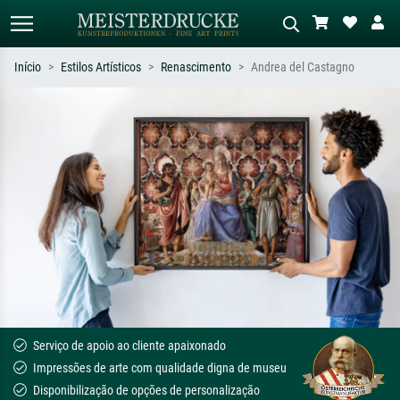
Início
Estilos Artísticos
Renascimento
Andrea del Castagno
Pesquisa padrão
Pesquisa de imagens IA
Pesquise por artista, título ou estilo –
Descreva a cena – ex: prado verde,
ex: Monet, Noite Estrelada,
abstrato com muito vermelho, pintura
impressionismo, onda de Hokusai, nu.
a óleo escura, nu em pé ao lado de
uma árvore.
Serviço de apoio ao cliente apaixonado
Impressões de arte com qualidade digna de museu
Disponibilização de opções de personalização