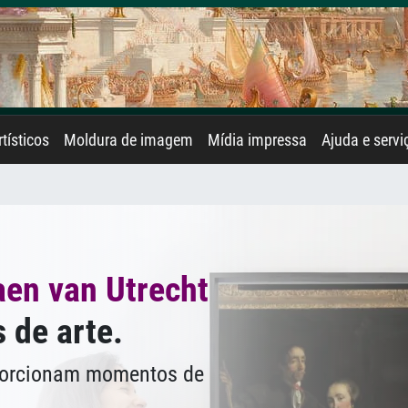
rtísticos
Moldura de imagem
Mídia impressa
Ajuda e servi
aen van Utrecht
 de arte.
oporcionam momentos de