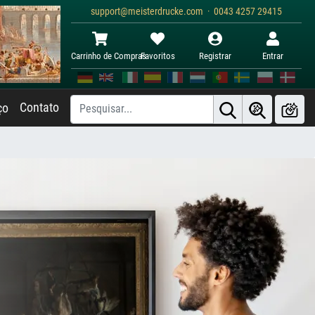
support@meisterdrucke.com · 0043 4257 29415
Carrinho de Compras
Favoritos
Registrar
Entrar
Contato
ço