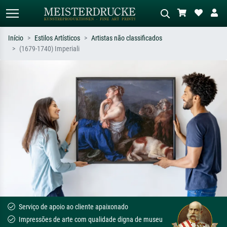
Início
Estilos Artísticos
Artistas não classificados
(1679-1740) Imperiali
Pesquisa padrão
Pesquisa de imagens IA
Pesquise por artista, título ou estilo –
Descreva a cena – ex: prado verde,
ex: Monet, Noite Estrelada,
abstrato com muito vermelho, pintura
impressionismo, onda de Hokusai, nu.
a óleo escura, nu em pé ao lado de
uma árvore.
Serviço de apoio ao cliente apaixonado
Impressões de arte com qualidade digna de museu