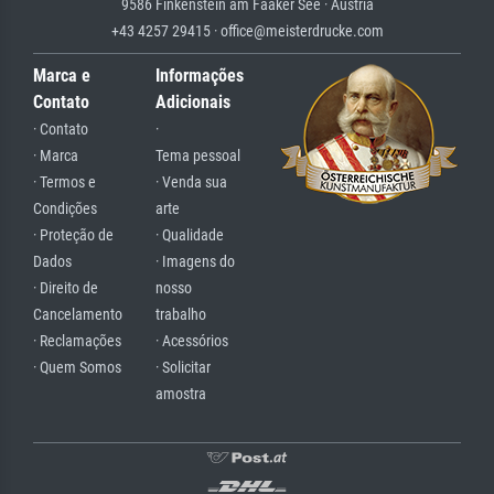
9586 Finkenstein am Faaker See · Austria
+43 4257 29415 · office@meisterdrucke.com
Marca e
Informações
Contato
Adicionais
· Contato
·
· Marca
Tema pessoal
· Termos e
· Venda sua
Condições
arte
· Proteção de
· Qualidade
Dados
· Imagens do
· Direito de
nosso
Cancelamento
trabalho
· Reclamações
· Acessórios
· Quem Somos
· Solicitar
amostra