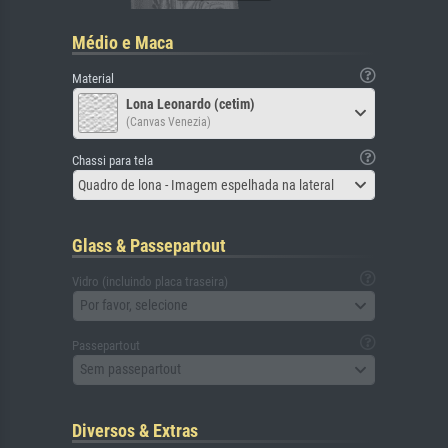
Médio e Maca
Material
Lona Leonardo (cetim)
(Canvas Venezia)
Chassi para tela
Quadro de lona - Imagem espelhada na lateral
Glass & Passepartout
Vidro (incluindo placa traseira)
Por favor, selecione
Passepartout
Sem passepartout
Diversos & Extras