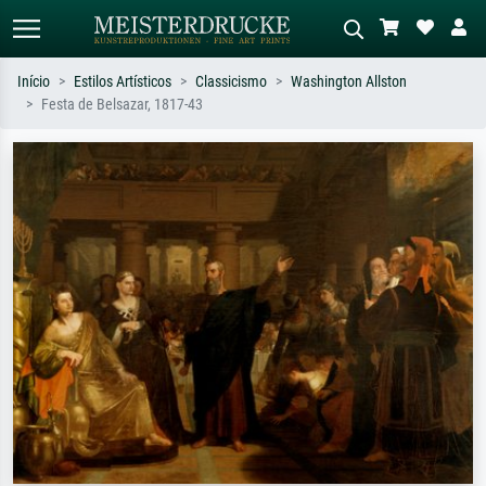
Início
Estilos Artísticos
Classicismo
Washington Allston
Festa de Belsazar, 1817-43
Pesquisa padrão
Pesquisa de imagens IA
Pesquise por artista, título ou estilo –
Descreva a cena – ex: prado verde,
ex: Monet, Noite Estrelada,
abstrato com muito vermelho, pintura
impressionismo, onda de Hokusai, nu.
a óleo escura, nu em pé ao lado de
uma árvore.