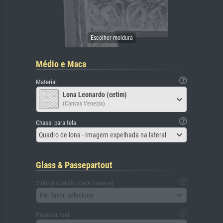
Médio e Maca
Material
Lona Leonardo (cetim)
(Canvas Venezia)
Chassi para tela
Quadro de lona - Imagem espelhada na lateral
Glass & Passepartout
Vidro (incluindo placa traseira)
Por favor, selecione
Passepartout