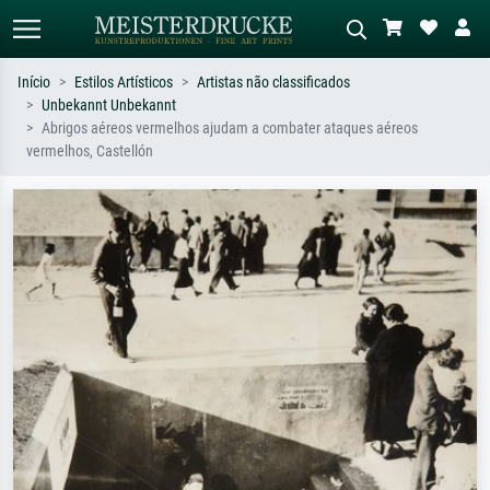
Início
Estilos Artísticos
Artistas não classificados
Unbekannt Unbekannt
Pesquisa padrão
Pesquisa de imagens IA
Abrigos aéreos vermelhos ajudam a combater ataques aéreos
vermelhos, Castellón
Pesquise por artista, título ou estilo –
Descreva a cena – ex: prado verde,
ex: Monet, Noite Estrelada,
abstrato com muito vermelho, pintura
impressionismo, onda de Hokusai, nu.
a óleo escura, nu em pé ao lado de
uma árvore.