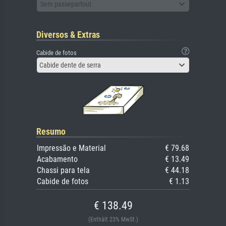
Sem passepartout
Diversos & Extras
Cabide de fotos
Cabide dente de serra
Resumo
Impressão e Material
€ 79.68
Acabamento
€ 13.49
Chassi para tela
€ 44.18
Cabide de fotos
€ 1.13
€ 138.49
(Enthält 23% MwSt.)