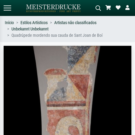
Início
Estilos Artísticos
Artistas não classificados
Unbekannt Unbekannt
Pesquisa padrão
Pesquisa de imagens IA
Quadrúpede mordendo sua cauda de Sant Joan de Boí
Pesquise por artista, título ou estilo –
Descreva a cena – ex: prado verde,
ex: Monet, Noite Estrelada,
abstrato com muito vermelho, pintura
impressionismo, onda de Hokusai, nu.
a óleo escura, nu em pé ao lado de
uma árvore.