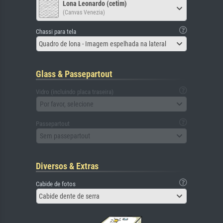
Lona Leonardo (cetim)
(Canvas Venezia)
Chassi para tela
Quadro de lona - Imagem espelhada na lateral
Glass & Passepartout
Vidro (incluindo placa traseira)
Por favor, selecione
Passepartout
Sem passepartout
Diversos & Extras
Cabide de fotos
Cabide dente de serra