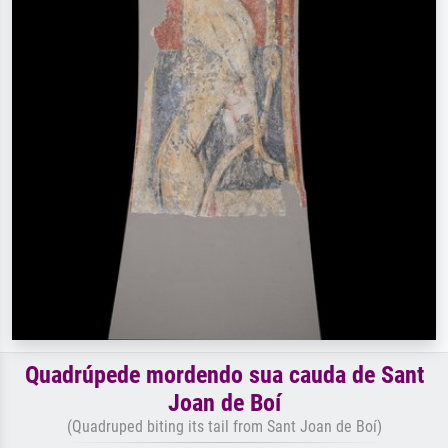
Quadrúpede mordendo sua cauda de Sant
Joan de Boí
(Quadruped biting its tail from Sant Joan de Boí)